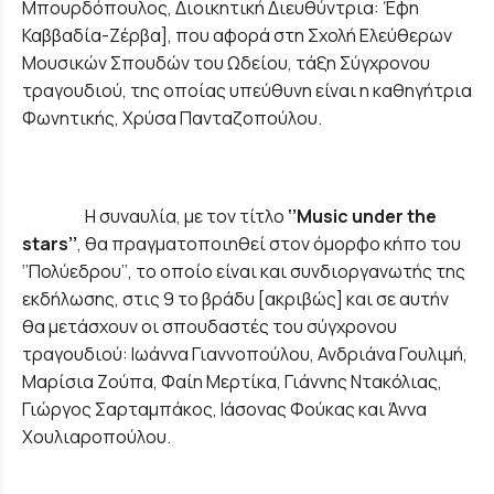
Μπουρδόπουλος, Διοικητική Διευθύντρια: Έφη
Καββαδία-Ζέρβα], που αφορά στη Σχολή Ελεύθερων
Μουσικών Σπουδών του Ωδείου, τάξη Σύγχρονου
τραγουδιού, της οποίας υπεύθυνη είναι η καθηγήτρια
Φωνητικής, Χρύσα Πανταζοπούλου.
Η συναυλία, με τον τίτλο
‘’
Music
under
the
stars
’’
, θα πραγματοποιηθεί στον όμορφο κήπο του
‘’Πολύεδρου’’, το οποίο είναι και συνδιοργανωτής της
εκδήλωσης, στις 9 το βράδυ [ακριβώς] και σε αυτήν
θα μετάσχουν οι σπουδαστές του σύγχρονου
τραγουδιού: Ιωάννα Γιαννοπούλου, Ανδριάνα Γουλιμή,
Μαρίσια Ζούπα, Φαίη Μερτίκα, Γιάννης Ντακόλιας,
Γιώργος Σαρταμπάκος, Ιάσονας Φούκας και Άννα
Χουλιαροπούλου.