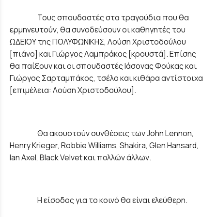
Τους σπουδαστές στα τραγούδια που θα
ερμηνευτούν, θα συνοδεύσουν οι καθηγητές του
ΩΔΕΙΟΥ της ΠΟΛΥΦΩΝΙΚΗΣ, Λούση Χριστοδούλου
[πιάνο] και Γιώργος Λαμπράκος [κρουστά]. Επίσης
θα παίξουν και οι σπουδαστές Ιάσονας Φούκας και
Γιώργος Σαρταμπάκος, τσέλο και κιθάρα αντίστοιχα
[επιμέλεια: Λούση Χριστοδούλου].
Θα ακουστούν συνθέσεις των John Lennon,
Henry Krieger, Robbie Williams, Shakira, Glen Hansard,
Ian Axel, Black Velvet και πολλών άλλων.
Η είσοδος για το κοινό θα είναι ελεύθερη.