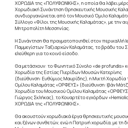
ΧΟΡΩΔΙΑ της «ΠΟΛΥΦΩΝΙΚΗΣ», η οποία θα λάβει μέρο
Χορωδιακή Συνάντηση Θρησκευτικής Μουσικής Καλα
συνδιοργανώνεται από τον Μουσικό Όμιλο Καλαμάτ
Σύλλογο «Φίλοι της Μουσικής Καλαμάτας», με την αι
Μητροπολίτη Μεσσηνίας.
Η Συνάντηση θα πραγματοποιηθεί στον περικαλλή Ι
Παμμεγίστων Ταξιαρχών Καλαμάτας, το βράδυ του Σα
ελεύθερη για το κοινό είσοδο.
Θα μετάσχουν: το Φωνητικό Σύνολο «de profundis» κ
Χορωδία της Εστίας Πιερίδων Μουσών Κατερίνης
(διεύθυνση: Ευθύμιος Μαυρίδης), η Μικτή Χορωδία
Ομίλου Καλαμάτας «ΟΡΦΕΥΣ» (διεύθυνση: Ιβάν Μάτζ
Χορωδία του Μουσικού Ομίλου Καλαμάτας «ΟΡΦΕΥΣ
Γιώργος Σκλήκας), το Κουαρτέτο εγχόρδων «Hemiolio
ΧΟΡΩΔΙΑ της «ΠΟΛΥΦΩΝΙΚΗΣ».
Θα ακουστούν χορωδιακά έργα θρησκευτικής μουσι
και ξένων συνθετών, ενώ η Πατρινή χορωδία, με τη 