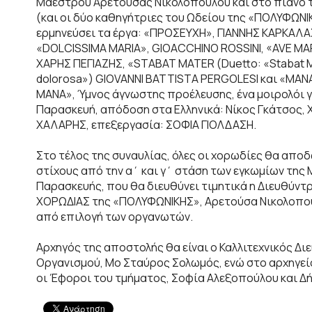
Μαέστρου Αρετούσας Νικολοπούλου και στο πιάνο 
(και οι δύο καθηγήτριες του Ωδείου της «ΠΟΛΥΦΩΝΙ
ερμηνεύσει τα έργα: «ΠΡΟΣΕΥΧΗ», ΓΙΑΝΝΗΣ ΚΑΡΚΑΛΑ
«DOLCISSIMA ΜΑRΙΑ», GIOACCHINO ROSSINI, «AVE MAR
ΧΑΡΗΣ ΠΕΓΙΑΖΗΣ, «STABAT MATER (Duetto: «Stabat 
dolorosa») GIOVANNI BATTISTA PERGOLESI και «ΜΑΝ
ΜΑΝΑ», Ύμνος άγνωστης προέλευσης, ένα μοιρολόι γ
Παρασκευή, απόδοση στα Ελληνικά: Νίκος Γκάτσος
ΧΑΛΑΡΗΣ, επεξεργασία: ΣΟΦΙΑ ΓΙΟΛΔΑΣΗ.
Στο τέλος της συναυλίας, όλες οι χορωδίες θα απο
στίχους από την α΄ και γ΄ στάση των εγκωμίων της
Παρασκευής, που θα διευθύνει τιμητικά η Διευθύντρ
ΧΟΡΩΔΙΑΣ της «ΠΟΛΥΦΩΝΙΚΗΣ», Αρετούσα Νικολοπού
από επιλογή των οργανωτών.
Αρχηγός της αποστολής θα είναι ο Καλλιτεχνικός Δι
Οργανισμού, Μο Σταύρος Σολωμός, ενώ στο αρχηγείο
οι Έφοροι του τμήματος, Σοφία Αλεξοπούλου και Δ