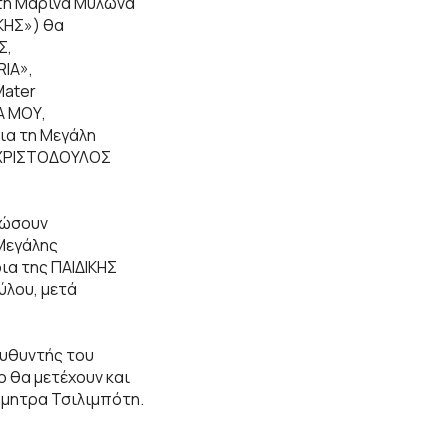
τη Μαρίνα Μυλωνά
ΚΗΣ») θα
Σ,
IA»,
Mater
Α ΜΟΥ,
ια τη Μεγάλη
, ΧΡΙΣΤΟΔΟΥΛΟΣ
δώσουν
 Μεγάλης
ια της ΠΑΙΔΙΚΗΣ
λου, μετά
ευθυντής του
 θα μετέχουν και
ήμητρα Τσιλιμπότη.