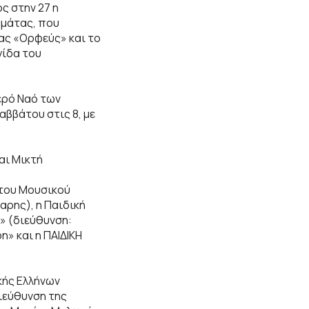
ς στην 27 η
μάτας, που
ας «Ορφεύς» και το
γίδα του
ερό Ναό των
ββάτου στις 8, με
αι Μικτή
 του Μουσικού
αρης), η Παιδική
» (διεύθυνση:
n» και η ΠΑΙΔΙΚΗ
κής Ελλήνων
διεύθυνση της