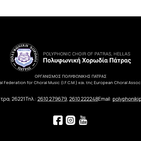
ΟΡΓΑΝΙΣΜΟΣ ΠΟΛΥΦΩΝΙΚΗΣ ΠΑΤΡΑΣ
l Federation for Choral Music (I.F.C.M.) και της European Choral Asso
τρα, 26221
Τηλ.:
2610 279679
,
2610 222248
Email:
polyphoniki