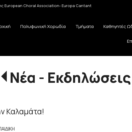
 της European Choral Association- Europa Cantant
ρχική
Πολυφωνική Χορωδία
Τμήματα
Καθηγητές Ω
Επ
Νέα - Εκδηλώσεις
ην Καλαμάτα!
ΠΑΙΔΙΚΗ