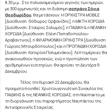
8.30 μ.μ.. Στο πολυαναμενόμενο γεγονός των ημερών,
με 300 ερμηνευτές και τη διάσημη
σοπράνο Σόνια
Θεοδωρίδου
, θα μετάσχουν: Η ΟΡΧΗΣΤΡΑ MOBILE
[Διεύθυνση: Θόδωρος Ορφανίδης], η ΜΙΚΤΗ ΧΟΡΩΔΙΑ
[Διεύθυνση: Σταύρος Σολωμός], η ΠΑΙΔΙΚΗ & η ΝΕΑΝΙΚΗ
ΧΟΡΩΔΙΑ [Διεύθυνση: Ελένη Παπαδοπούλου-
Αραβαντινού], η ΦΙΛΑΡΜΟΝΙΚΗ ΟΡΧΗΣΤΡΑ [Διεύθυνση:
Γιώργος Μπουρδόπουλος] και η ΠΡΟΠΑΙΔΙΚΗ ΧΟΡΩΔΙΑ
[Διεύθυνση: Κατερίνα Πολυμενάκου]. Λεπτομέρειες θα
ανακοινωθούν προσεχώς, ενώ η προπώληση των
αριθμημένων εισιτηρίων, θα αρχίσει τη Δευτέρα 9
Δεκεμβρίου.
Τέλος την Κυριακή 22 Δεκεμβρίου, θα
πραγματοποιηθεί Χριστουγεννιάτικη Συναυλία της
ΠΑΙΔΙΚΗΣ & της ΝΕΑΝΙΚΗΣ ΧΟΡΩΔΙΑΣ, στη Ναύπακτο με
τη διοργάνωση του παραρτήματος Ναυπάκτου της
Αντικαρκινικής Εταιρείας.