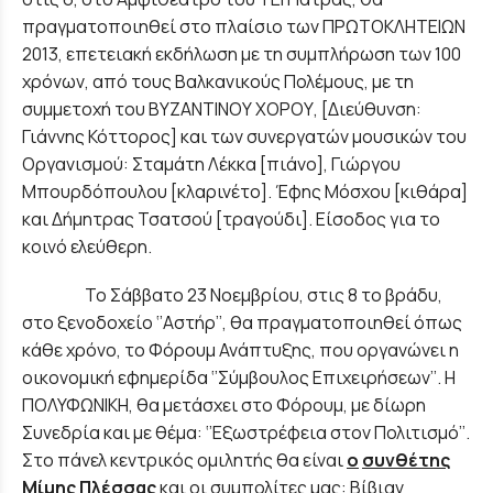
πραγματοποιηθεί στο πλαίσιο των ΠΡΩΤΟΚΛΗΤΕΙΩΝ
2013, επετειακή εκδήλωση με τη συμπλήρωση των 100
χρόνων, από τους Βαλκανικούς Πολέμους, με τη
συμμετοχή του ΒΥΖΑΝΤΙΝΟΥ ΧΟΡΟΥ, [Διεύθυνση:
Γιάννης Κόττορος] και των συνεργατών μουσικών του
Οργανισμού: Σταμάτη Λέκκα [πιάνο], Γιώργου
Μπουρδόπουλου [κλαρινέτο]. Έφης Μόσχου [κιθάρα]
και Δήμητρας Τσατσού [τραγούδι]. Είσοδος για το
κοινό ελεύθερη.
Το Σάββατο 23 Νοεμβρίου, στις 8 το βράδυ,
στο ξενοδοχείο ‘’Αστήρ’’, θα πραγματοποιηθεί όπως
κάθε χρόνο, το Φόρουμ Ανάπτυξης, που οργανώνει η
οικονομική εφημερίδα ‘’Σύμβουλος Επιχειρήσεων’’. Η
ΠΟΛΥΦΩΝΙΚΗ, θα μετάσχει στο Φόρουμ, με δίωρη
Συνεδρία και με θέμα: ‘’Εξωστρέφεια στον Πολιτισμό’’.
Στο πάνελ κεντρικός ομιλητής θα είναι
ο
συνθέτης
Μίμης Πλέσσας
και οι συμπολίτες μας: Βίβιαν