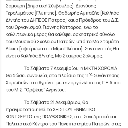
Σαμούρη [Δημοτική Σύμβουλος], Διονύσης
Γερολυμάτος [Γλύπτης], Θοδωρής Αμπαζής [Καλ/κός
Δ/ντής του ΔΗΠΕΘΕ Πάτρας] και ο Πρόεδρος του Δ.Σ.
του Οργανισμού, Γιάννης Κόττορος, ενώ το
καλλιτεχνικό μέρος θα καλύψει ορχηστρικό σύνολο
του Μουσικού Σχολείου Πατρών, υπό το Μο Σταμάτη
Λέκκα [αφιέρωμα στο Μίμη Πλέσσα]. Συντονιστής θα
είναι ο Καλ/κός Δ/ντής, Μο Σταύρος Σολωμός.
Το Σάββατο 7 Δεκεμβρίου, η ΜΙΚΤΗ ΧΟΡΩΔΙΑ
ης
θα δώσει συναυλία, στο πλαίσιο της 11
Συνάντησης
Χορωδιών στο Αγρίνιο, με την οργάνωση της Γ.Ε.Α. και
του Μ.Σ. ‘’Ορφέας’’ Αγρινίου.
Το Σάββατο 21 Δεκεμβρίου, θα
πραγματοποιηθεί το ΧΡΙΣΤΟΥΓΕΝΝΙΑΤΙΚΟ
ΚΟΝΤΣΕΡΤΟ της ΠΟΛΥΦΩΝΙΚΗΣ, στο Συνεδριακό και
Πολιτιστικό Κέντρο του Πανεπιστημίου Πατρών, στις