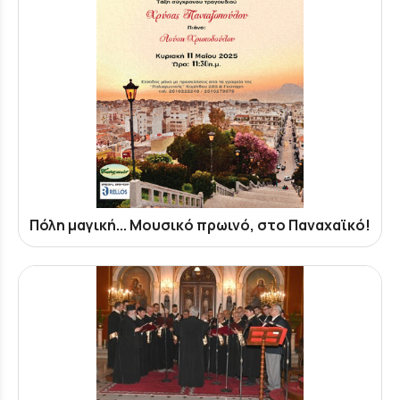
Πόλη μαγική... Μουσικό πρωινό, στο Παναχαϊκό!