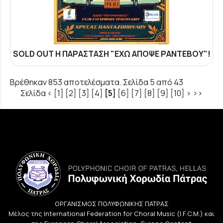
SOLD OUT Η ΠΑΡΑΣΤΑΣΗ "ΕΧΩ ΑΠΟΨΕ ΡΑΝΤΕΒΟΥ"!
Βρέθηκαν 853 αποτελέσματα. Σελίδα 5 από 43
Σελίδα
<
[1]
[2]
[3]
[4]
[5]
[6]
[7]
[8]
[9]
[10]
>
>>
ΟΡΓΑΝΙΣΜΟΣ ΠΟΛΥΦΩΝΙΚΗΣ ΠΑΤΡΑΣ
Μέλος της International Federation for Choral Music (I.F.C.M.) και