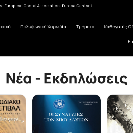
 της European Choral Association- Europa Cantant
ρχική
Πολυφωνική Χορωδία
Τμήματα
Καθηγητές Ω
Επ
Νέα - Εκδηλώσεις