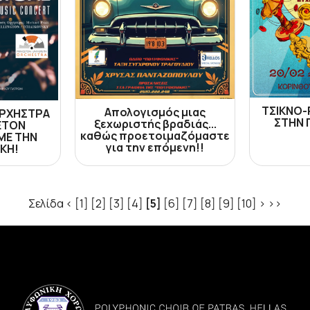
ΤΣΙΚΝΟ-
Απολογισμός μιας
ΟΡΧΗΣΤΡΑ
ΣΤΗΝ 
ξεχωριστής βραδιάς...
ETON
καθώς προετοιμαζόμαστε
ΜΕ ΤΗΝ
για την επόμενη!!
ΚΗ!
Σελίδα
<
[1]
[2]
[3]
[4]
[5]
[6]
[7]
[8]
[9]
[10]
>
>>