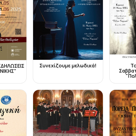
Συνεχίζουμε μελωδικά!
Τ
ΚΔΗΛΩΣΕΙΣ
Σαββατ
ΝΙΚΗΣ"
"Πο