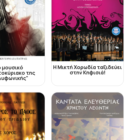
Η Μικτή Χορωδία ταξιδεύει
ο μουσικό
στην Κηφισιά!
οκύριακο της
λυφωνικής"