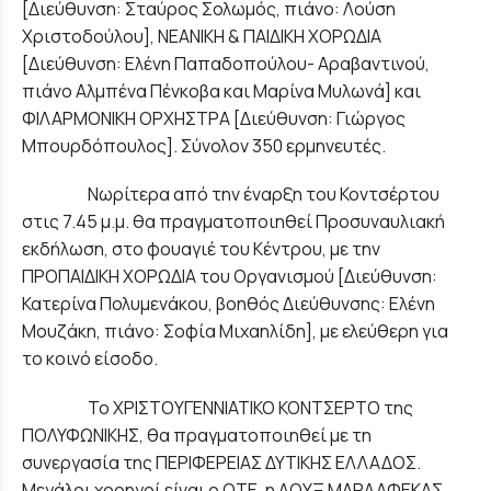
[Διεύθυνση: Σταύρος Σολωμός, πιάνο: Λούση
Χριστοδούλου], ΝΕΑΝΙΚΗ & ΠΑΙΔΙΚΗ ΧΟΡΩΔΙΑ
[Διεύθυνση: Ελένη Παπαδοπούλου- Αραβαντινού,
πιάνο Αλμπένα Πένκοβα και Μαρίνα Μυλωνά] και
ΦΙΛΑΡΜΟΝΙΚΗ ΟΡΧΗΣΤΡΑ [Διεύθυνση: Γιώργος
Μπουρδόπουλος]. Σύνολον 350 ερμηνευτές.
Νωρίτερα από την έναρξη του Κοντσέρτου
στις 7.45 μ.μ. θα πραγματοποιηθεί Προσυναυλιακή
εκδήλωση, στο φουαγιέ του Κέντρου, με την
ΠΡΟΠΑΙΔΙΚΗ ΧΟΡΩΔΙΑ του Οργανισμού [Διεύθυνση:
Κατερίνα Πολυμενάκου, βοηθός Διεύθυνσης: Ελένη
Μουζάκη, πιάνο: Σοφία Μιχαηλίδη], με ελεύθερη για
το κοινό είσοδο.
Το ΧΡΙΣΤΟΥΓΕΝΝΙΑΤΙΚΟ ΚΟΝΤΣΕΡΤΟ της
ΠΟΛΥΦΩΝΙΚΗΣ, θα πραγματοποιηθεί με τη
συνεργασία της ΠΕΡΙΦΕΡΕΙΑΣ ΔΥΤΙΚΗΣ ΕΛΛΑΔΟΣ.
Μεγάλοι χορηγοί είναι ο ΟΤΕ, η ΛΟΥΞ ΜΑΡΛΑΦΕΚΑΣ