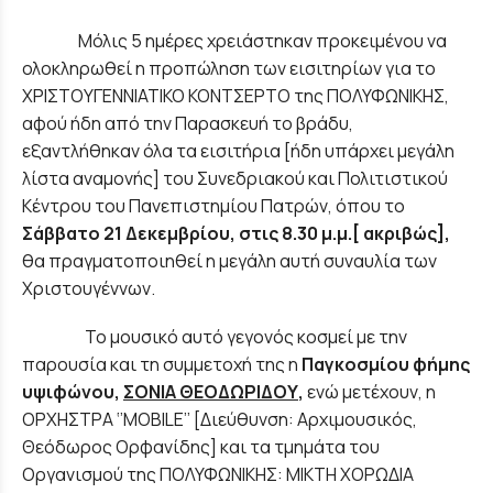
Μόλις 5 ημέρες χρειάστηκαν προκειμένου να
ολοκληρωθεί η προπώληση των εισιτηρίων για το
ΧΡΙΣΤΟΥΓΕΝΝΙΑΤΙΚΟ ΚΟΝΤΣΕΡΤΟ της ΠΟΛΥΦΩΝΙΚΗΣ,
αφού ήδη από την Παρασκευή το βράδυ,
εξαντλήθηκαν όλα τα εισιτήρια [ήδη υπάρχει μεγάλη
λίστα αναμονής] του Συνεδριακού και Πολιτιστικού
Κέντρου του Πανεπιστημίου Πατρών, όπου το
Σάββατο 21 Δεκεμβρίου, στις 8.30 μ.μ.[ ακριβώς],
θα πραγματοποιηθεί η μεγάλη αυτή συναυλία των
Χριστουγέννων.
Το μουσικό αυτό γεγονός κοσμεί με την
παρουσία και τη συμμετοχή της η
Παγκοσμίου φήμης
υψιφώνου,
ΣΟΝΙΑ ΘΕΟΔΩΡΙΔΟΥ
,
ενώ μετέχουν, η
ΟΡΧΗΣΤΡΑ ‘’MOBILE’’ [Διεύθυνση: Αρχιμουσικός,
Θεόδωρος Ορφανίδης] και τα τμημάτα του
Οργανισμού της ΠΟΛΥΦΩΝΙΚΗΣ: ΜΙΚΤΗ ΧΟΡΩΔΙΑ