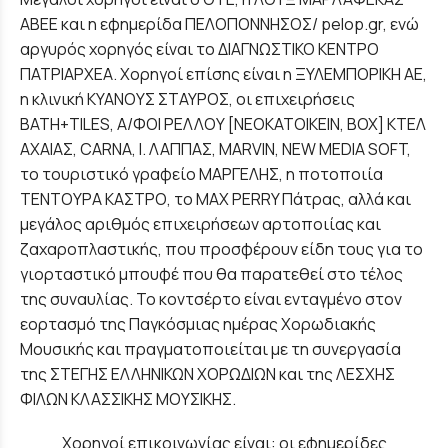
ΑΒΕΕ και η εφημερίδα ΠΕΛΟΠΟΝΝΗΣΟΣ/ pelop.gr, ενώ
αργυρός χορηγός είναι το ΔΙΑΓΝΩΣΤΙΚΟ ΚΕΝΤΡΟ
ΠΑΤΡΙΑΡΧΕΑ. Χορηγοί επίσης είναι η ΞΥΛΕΜΠΟΡΙΚΗ ΑΕ,
η κλινική ΚΥΑΝΟΥΣ ΣΤΑΥΡΟΣ, οι επιχειρήσεις
ΒΑΤΗ+TILES, Α/ΦΟΙ ΡΕΛΛΟΥ [ΝΕΟΚΑΤΟΙΚΕΙΝ, ΒΟΧ] ΚΤΕΛ
ΑΧΑΙΑΣ, CARNA, Ι. ΛΑΠΠΑΣ, MARVIN, NEW MEDIA SOFT,
το τουριστικό γραφείο ΜΑΡΓΕΛΗΣ, η ποτοποιία
ΤΕΝΤΟΥΡΑ ΚΑΣΤΡΟ, το MAX PERRY Πάτρας, αλλά και
μεγάλος αριθμός επιχειρήσεων αρτοποιίας και
ζαχαροπλαστικής, που προσφέρουν είδη τους για το
γιορταστικό μπουφέ που θα παρατεθεί στο τέλος
της συναυλίας. Το κοντσέρτο είναι ενταγμένο στον
εορτασμό της Παγκόσμιας ημέρας Χορωδιακής
Μουσικής και πραγματοποιείται με τη συνεργασία
της ΣΤΕΓΗΣ ΕΛΛΗΝΙΚΩΝ ΧΟΡΩΔΙΩΝ και της ΛΕΣΧΗΣ
ΦΙΛΩΝ ΚΛΑΣΣΙΚΗΣ ΜΟΥΣΙΚΗΣ.
Χορηγοί επικοινωνίας είναι: οι εφημερίδες