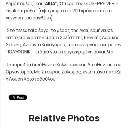
Δημόπουλος] και ‘’
AIDA
’’,
Όπερα του GIUSEPPE VERDI,
Finale- πράξη ΙΙ [αφιέρωμα στα 200 χρόνια από τη
γέννηση του συνθέτη].
Στο τελευταίο έργο, το μέρος της Aida, ερμήνευσε
καταχειροκροτηθείσα, η Σολίστ της Εθνικής Λυρικής
Σκηνής, Αντωνία Καλογήρου, που συνεργάστηκε με την
ΠΟΛΥΦΩΝΙΚΗ, ειδικά για τη συγκεκριμένη συναυλία.
Τη χορωδία διηύθυνε ο Καλλιτεχνικός Διευθυντής του
Οργανισμού, Μο Σταύρος Σολωμός, ενώ πιάνο έπαιξε
η Λούση Χριστοδούλου.
Relative Photos