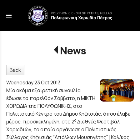
menu
News
Back
Wednesday 23 Oct 2013
Μία ακόμα εξαιρετική συναυλία
έδωσε το παρελθόν Σάββατο, η ΜΙΚΤΗ
ΧΟΡΩΔΙΑ της ΠΟΛΥΦΩΝΙΚΗΣ, στο
Πολιτιστικό Κέντρο του Δήμου Κηφισιάς, όπου έλαβε
ο
μέρος, προσκεκλημένη, στο 2
Διεθνές Φεστιβάλ
Χορωδιών, το οποίο οργάνωσε ο Πολιτιστικός
Σύλλογος Κηφισιάς ‘’Απόλλων Μουσηγέτης’’ [Καλ/κός