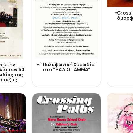
«Crossi
όμορφ
ή στην
Η "Πολυφωνική Χορωδία"
λία των 60
στο "ΡΑΔΙΟ ΓΑΜΜΑ"
ωδίας της
ράπεζας