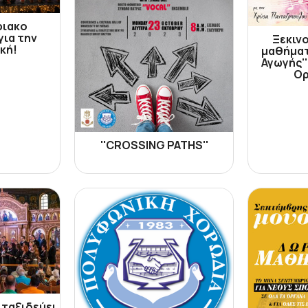
ριακο
ια την
Ξεκιν
κή!
μαθήματ
Αγωγής''
Ορ
''CROSSING PATHS''
 ταξιδεύει