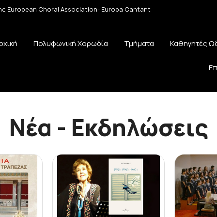
 της European Choral Association- Europa Cantant
ρχική
Πολυφωνική Χορωδία
Τμήματα
Καθηγητές Ω
Επ
Νέα - Εκδηλώσεις