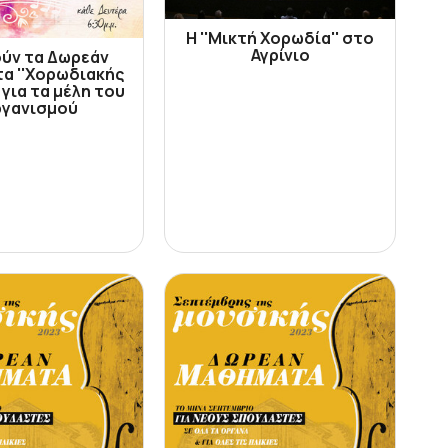
Η ''Μικτή Χορωδία'' στο
Αγρίνιο
ούν τα Δωρεάν
α ''Χορωδιακής
 για τα μέλη του
γανισμού