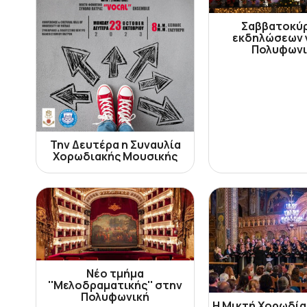
Σαββατοκύ
εκδηλώσεων γ
Πολυφωνι
Την Δευτέρα η Συναυλία
Χορωδιακής Μουσικής
Νέο τμήμα
''Μελοδραματικής'' στην
Πολυφωνική
Η Μικτή Χορωδία