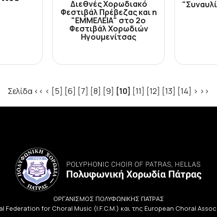
Διεθνές Χορωδιακό
"Συναυλ
Φεστιβάλ Πρέβεζας και η
"ΕΜΜΕΛΕΙΑ" στο 2ο
Φεστιβάλ Χορωδιών
Ηγουμενίτσας
Σελίδα
<<
<
[5]
[6]
[7]
[8]
[9]
[10]
[11]
[12]
[13]
[14]
>
>>
ΟΡΓΑΝΙΣΜΟΣ ΠΟΛΥΦΩΝΙΚΗΣ ΠΑΤΡΑΣ
l Federation for Choral Music (I.F.C.M.) και της European Choral Asso