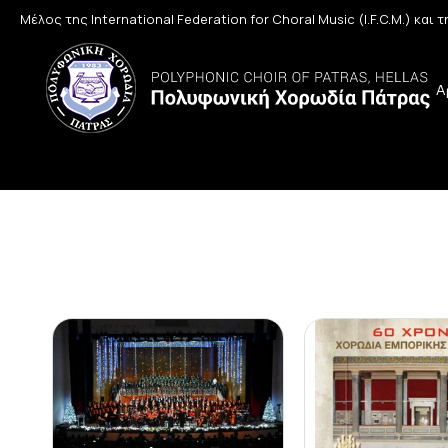
Μέλος της International Federation for Choral Music (I.F.C.M.) και
Α