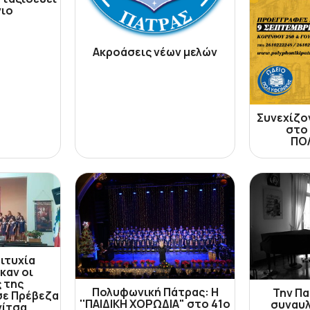
νιο
Ακροάσεις νέων μελών
Συνεχίζο
στο
ΠΟ
ιτυχία
καν οι
 της
Πολυφωνική Πάτρας: Η
Την Πα
σε Πρέβεζα
''ΠΑΙΔΙΚΗ ΧΟΡΩΔΙΑ" στο 41ο
συναυλ
νίτσα