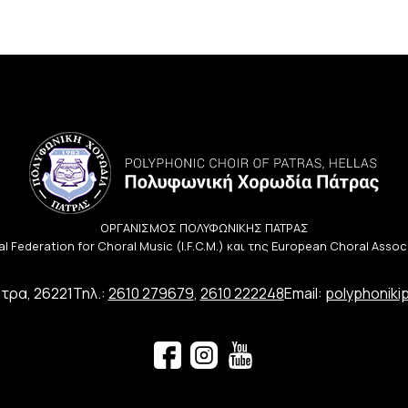
ΟΡΓΑΝΙΣΜΟΣ ΠΟΛΥΦΩΝΙΚΗΣ ΠΑΤΡΑΣ
l Federation for Choral Music (I.F.C.M.) και της European Choral Asso
τρα, 26221
Τηλ.:
2610 279679
,
2610 222248
Email:
polyphoniki