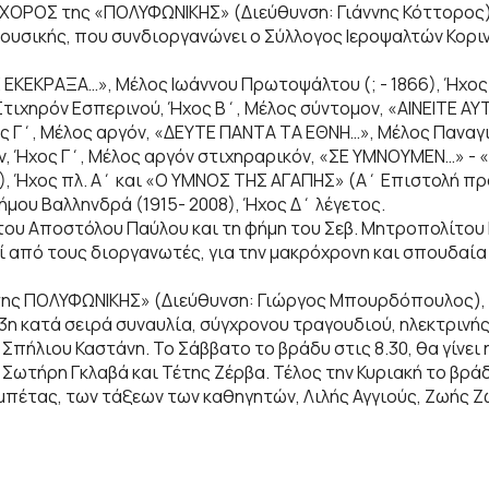
ΧΟΡΟΣ της «ΠΟΛΥΦΩΝΙΚΗΣ» (Διεύθυνση: Γιάννης Κόττορος)
ουσικής, που συνδιοργανώνει ο Σύλλογος Ιεροψαλτών Κορι
 ΕΚΕΚΡΑΞΑ…», Μέλος Ιωάννου Πρωτοψάλτου (; - 1866), Ήχος
ιχηρόν Εσπερινού, Ήχος Β΄, Μέλος σύντομον, «ΑΙΝΕΙΤΕ ΑΥ
ος Γ΄, Μέλος αργόν, «ΔΕΥΤΕ ΠΑΝΤΑ ΤΑ ΕΘΝΗ…», Μέλος Πανα
ων, Ήχος Γ΄, Μέλος αργόν στιχηραρικόν, «ΣΕ ΥΜΝΟΥΜΕΝ…» - 
), Ήχος πλ. Α΄ και «Ο ΥΜΝΟΣ ΤΗΣ ΑΓΑΠΗΣ» (Α΄ Επιστολή π
ήμου Βαλληνδρά (1915- 2008), Ήχος Δ΄ λέγετος.
του Αποστόλου Παύλου και τη φήμη του Σεβ. Μητροπολίτου Κ
εί από τους διοργανωτές, για την μακρόχρονη και σπουδαί
 της ΠΟΛΥΦΩΝΙΚΗΣ» (Διεύθυνση: Γιώργος Μπουρδόπουλος), Π
3η κατά σειρά συναυλία, σύγχρονου τραγουδιού, ηλεκτρινή
Σπήλιου Καστάνη. Το Σάββατο το βράδυ στις 8.30, θα γίνει 
ωτήρη Γκλαβά και Τέτης Ζέρβα. Τέλος την Κυριακή το βράδ
ομπέτας, των τάξεων των καθηγητών, Λιλής Αγγιούς, Ζωής 