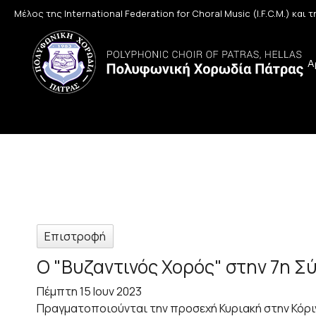
Μέλος της International Federation for Choral Music (I.F.C.M.) και
Α
Επιστροφή
Ο "Βυζαντινός Χορός" στην 7η 
Πέμπτη 15 Ιουν 2023
Πραγματοποιούνται την προσεχή Κυριακή στην Κόρι