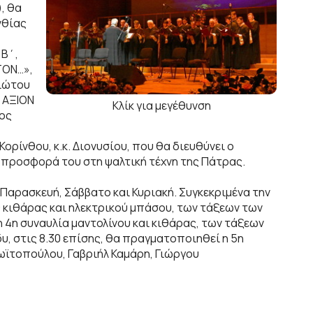
, θα
νθίας
 Β΄,
ΤΟΝ…»,
γιώτου
« ΑΞΙΟΝ
Κλίκ για μεγέθυνση
ρος
ορίνθου, κ.κ. Διονυσίου, που θα διευθύνει ο
α προσφορά του στη ψαλτική τέχνη της Πάτρας.
αρασκευή, Σάββατο και Κυριακή. Συγκεκριμένα την
ς κιθάρας και ηλεκτρικού μπάσου, των τάξεων των
η 4η συναυλία μαντολίνου και κιθάρας, των τάξεων
υ, στις 8.30 επίσης, θα πραγματοποιηθεί η 5η
Ζωϊτοπούλου, Γαβριήλ Καμάρη, Γιώργου