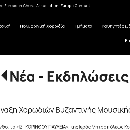
 της European Choral Association- Europa Cantant
ρχική
Πολυφωνική Χορωδία
Τμήματα
Καθηγητές Ω
Επ
Νέα - Εκδηλώσεις
Σύναξη Χορωδιών Βυζαντινής Μουσική
νθο, τα «ΙΖ΄ΚΟΡΙΝΘΟΥ ΠΑΥΛΕΙΑ», της Ιεράς Μητροπόλεως Κο