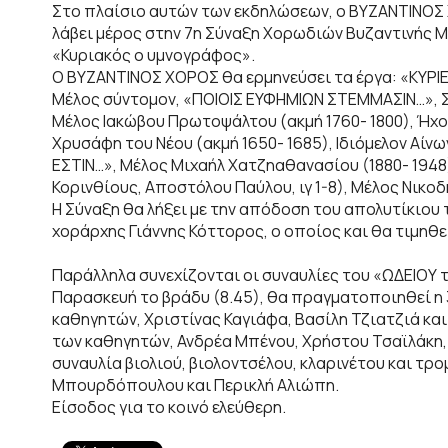
Στο πλαίσιο αυτών των εκδηλώσεων, ο ΒΥΖΑΝΤΙΝΟΣ 
λάβει μέρος στην 7η Σύναξη Χορωδιών Βυζαντινής Μ
«Κυριακός ο υμνογράφος».
Ο ΒΥΖΑΝΤΙΝΟΣ ΧΟΡΟΣ θα ερμηνεύσει τα έργα: «ΚΥΡΙΕ
Μέλος σύντομον, «ΠΟΙΟΙΣ ΕΥΦΗΜΙΩΝ ΣΤΕΜΜΑΣΙΝ…», Στ
Μέλος Ιακώβου Πρωτοψάλτου (ακμή 1760- 1800), Ήχ
Χρυσάφη του Νέου (ακμή 1650- 1685), Ιδιόμελον Αίν
ΕΣΤΙΝ…», Μέλος Μιχαήλ Χατζηαθανασίου (1880- 1948
Κορινθίους, Αποστόλου Παύλου, ιγ 1-8), Μέλος Νικοδ
Η Σύναξη θα λήξει με την απόδοση του απολυτίκιου 
χοράρχης Γιάννης Κόττορος, ο οποίος και θα τιμηθ
Παράλληλα συνεχίζονται οι συναυλίες του «ΩΔΕΙΟΥ
Παρασκευή το βράδυ (8.45), θα πραγματοποιηθεί η 
καθηγητών, Χριστίνας Καγιάφα, Βασίλη Τζιατζιά και 
των καθηγητών, Ανδρέα Μπένου, Χρήστου Τσαϊλάκη, Σ
συναυλία βιολιού, βιολοντσέλου, κλαρινέτου και τρ
Μπουρδόπουλου και Περικλή Αλιώπη.
Είσοδος για το κοινό ελεύθερη.